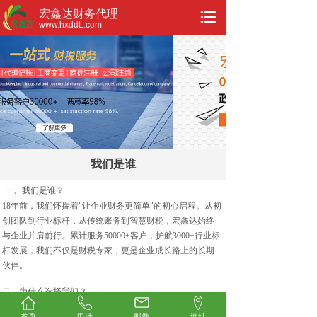
宏鑫达财务代理
www.hxddL.com
我们是谁
一、我们是谁？
18年前，我们怀揣着"让企业财务更简单"的初心启程。从初
创团队到行业标杆，从传统账务到智慧财税，宏鑫达始终
与企业并肩前行。累计服务50000+客户，护航3000+行业标
杆发展，我们不仅是财税专家，更是企业成长路上的长期
伙伴。
二、为什么选择我们？
▍ 看得见的专业价值
首页
电话
邮件
地址